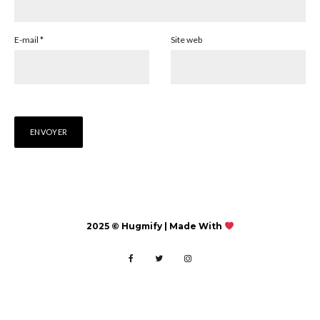
E-mail
*
Site web
2025 © Hugmify | Made With