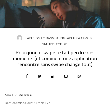
PAR
HUGMIFY
DANS
DATING SAIN
IL Y A 11 MOIS
3 MIN DE LECTURE
Pourquoi le swipe te fait perdre des
moments (et comment une application
rencontre sans swipe change tout)
Accueil
Dating Sain
Dernière mise à jour:
11 mois il y a