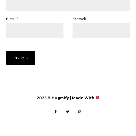
E-mail
*
Site web
2025 © Hugmify | Made With