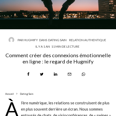
connexions émotionnelle
PAR
HUGMIFY
DANS
DATING SAIN
RELATION AUTHENTIQUE
IL Y A 1 AN
11 MIN DE LECTURE
Comment créer des connexions émotionnelle
en ligne : le regard de Hugmify
Accueil
Dating Sain
À
l’ère numérique, les relations se construisent de plus
en plus souvent derrière un écran. Nous sommes
entourés de chats, de visioconférences, de « swipes »