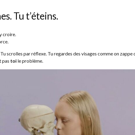
s. Tu t’éteins.
y croire.
orce.
 Tu scrolles par réflexe. Tu regardes des visages comme on zappe 
st pas
toi
le problème.