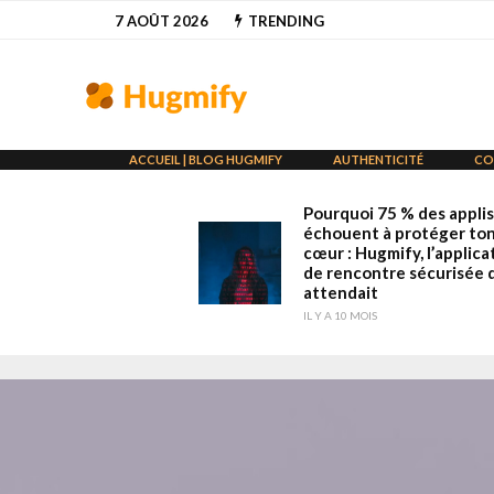
7 AOÛT 2026
TRENDING
ACCUEIL | BLOG HUGMIFY
AUTHENTICITÉ
CO
Pourquoi 75 % des applis
échouent à protéger to
cœur : Hugmify, l’applica
de rencontre sécurisée 
attendait
IL Y A 10 MOIS