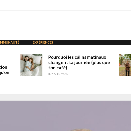
MMUNAUTÉ
EXPÉRIENCES
Pourquoi les câlins matinaux
n
changent ta journée (plus que
tion
ton café)
qu’on
IL Y A 11 MOIS